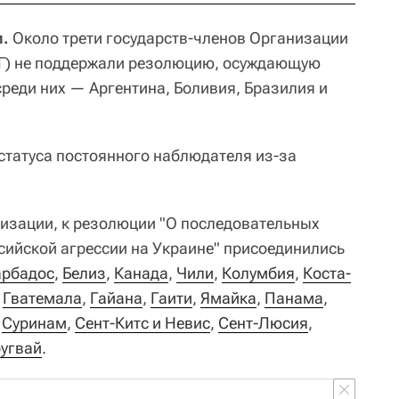
и.
Около трети государств-членов Организации
АГ) не поддержали резолюцию, осуждающую
среди них — Аргентина, Боливия, Бразилия и
статуса постоянного наблюдателя из-за
низации, к резолюции "О последовательных
ийской агрессии на Украине" присоединились
арбадос
,
Белиз
,
Канада
,
Чили
,
Колумбия
,
Коста-
,
Гватемала
,
Гайана
,
Гаити
,
Ямайка
,
Панама
,
,
Суринам
,
Сент-Китс и Невис
,
Сент-Люсия
,
угвай
.