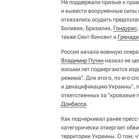
Не поддержали призыв к прав
и вывести вооруженные силы и
отказались осудить предпола
Боливия, Бразилия,
Гондурас
также Сент-Винсент и
Гренад
Россия начала военную опера
Владимир Путин
назвал ее це
восьми лет подвергаются изд
режима". Для этого, по его 
и денацификацию Украины", п
ответственных за "кровавые 
Донбасса
.
Как подчеркивал ранее пресс
категорически отвергает обв
территории Украины. О том, 