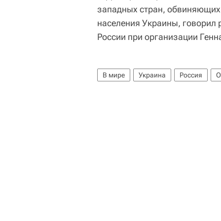
западных стран, обвиняющих 
населения Украины, говорил 
России при организации Генн
В мире
Украина
Россия
О