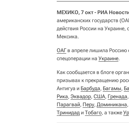
МЕХИКО, 7 окт - РИА Новост
американских государств (О
действия России на Украине, 
Мексика.
ОАГ
в апреле лишила Россию 
спецоперации на
Украине
.
Как сообщается в блоге орга
призывах к прекращению росс
Антигуа и
Барбуда
,
Багамы
,
Б
Рика
,
Эквадор
,
США
,
Гренада
Парагвай
,
Перу
,
Доминикана
Тринидад
и
Тобаго
, а также
Ур