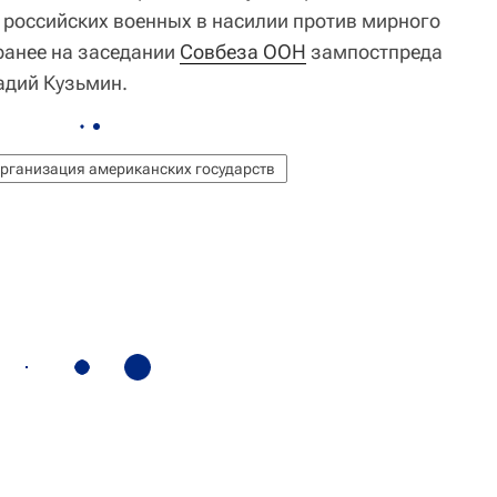
российских военных в насилии против мирного
ранее на заседании
Совбеза ООН
зампостпреда
адий Кузьмин.
рганизация американских государств