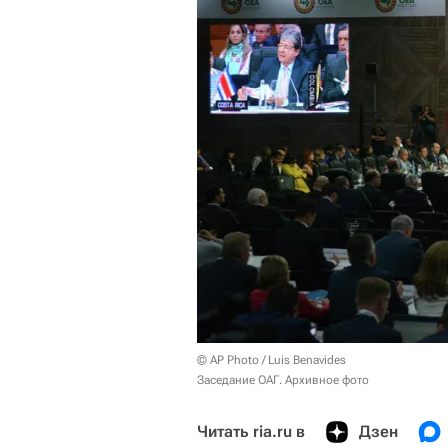
© AP Photo / Luis Benavides
Заседание ОАГ. Архивное фото
Читать ria.ru в
Дзен