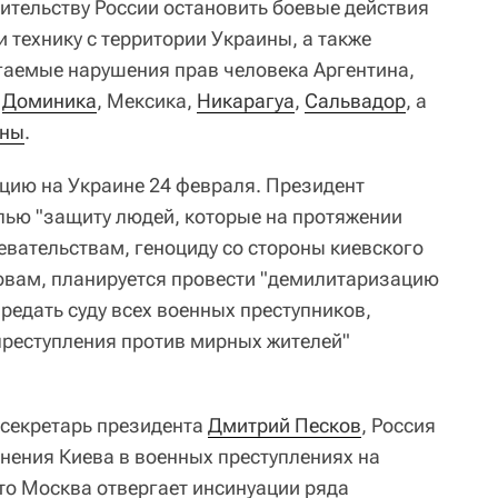
ительству России остановить боевые действия
 технику с территории Украины, а также
гаемые нарушения прав человека Аргентина,
,
Доминика
, Мексика,
Никарагуа
,
Сальвадор
, а
ины
.
цию на Украине 24 февраля. Президент
лью "защиту людей, которые на протяжении
евательствам, геноциду со стороны киевского
словам, планируется провести "демилитаризацию
редать суду всех военных преступников,
преступления против мирных жителей"
-секретарь президента
Дмитрий Песков
, Россия
инения Киева в военных преступлениях на
что Москва отвергает инсинуации ряда