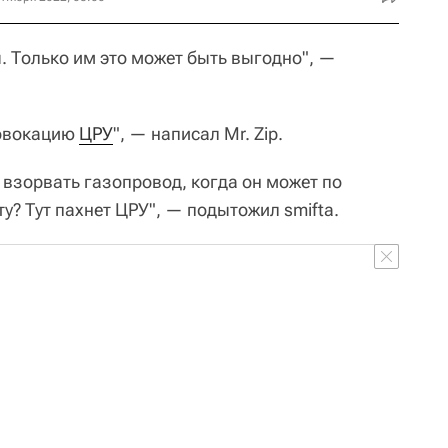
. Только им это может быть выгодно", —
ровокацию
ЦРУ
", — написал Mr. Zip.
 взорвать газопровод, когда он может по
у? Тут пахнет ЦРУ", — подытожил smifta.