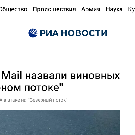
Общество
Происшествия
Армия
Наука
Ку
y Mail назвали виновных
рном потоке"
А в атаке на "Северный поток"