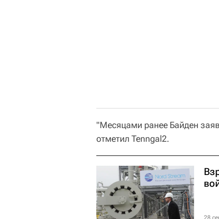
"Месяцами ранее Байден заявил
отметил Tenngal2.
Вз
во
28 се