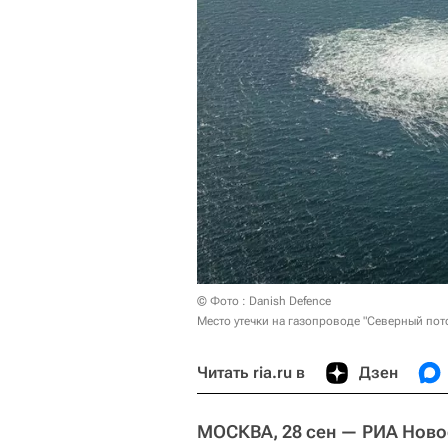
© Фото : Danish Defence
Место утечки на газопроводе "Северный пот
Читать ria.ru в
Дзен
МОСКВА, 28 сен — РИА Ново