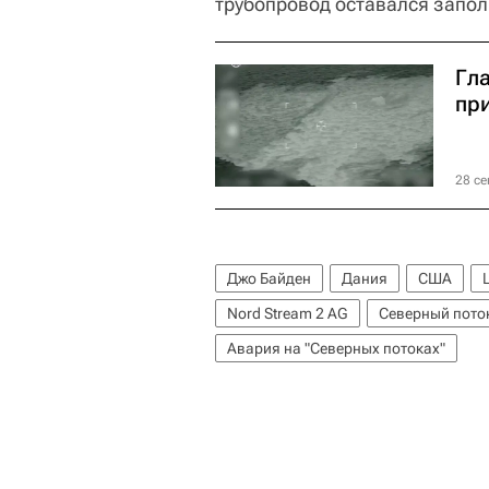
трубопровод оставался запо
Гла
пр
28 се
Джо Байден
Дания
США
Nord Stream 2 AG
Северный пото
Авария на "Северных потоках"