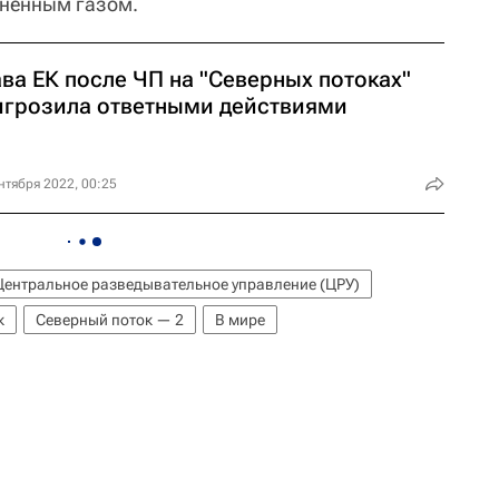
лненным газом.
ва ЕК после ЧП на "Северных потоках"
игрозила ответными действиями
нтября 2022, 00:25
Центральное разведывательное управление (ЦРУ)
к
Северный поток — 2
В мире