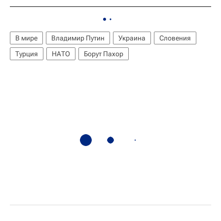
В мире
Владимир Путин
Украина
Словения
Турция
НАТО
Борут Пахор