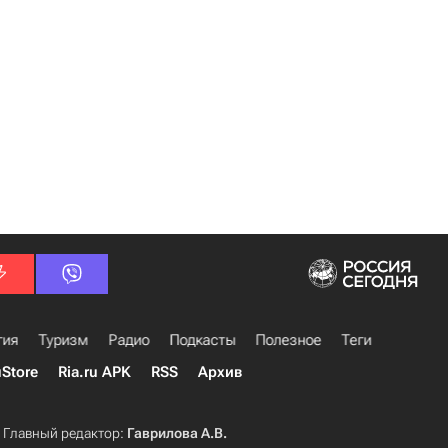
гия
Туризм
Радио
Подкасты
Полезное
Теги
uStore
Ria.ru APK
RSS
Архив
Главный редактор:
Гаврилова А.В.