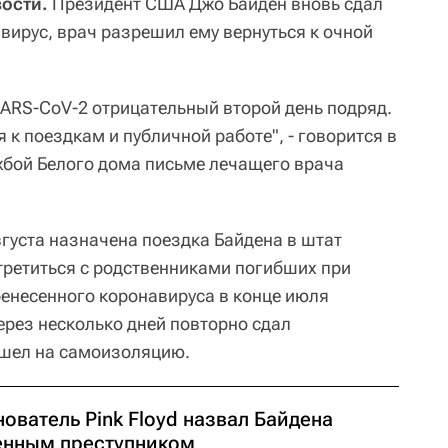
ости.
Президент США Джо Байден вновь сдал
вирус, врач разрешил ему вернуться к очной
SARS-CoV-2 отрицательный второй день подряд.
 к поездкам и публичной работе", - говорится в
жбой Белого дома письме лечащего врача
вгуста назначена поездка Байдена в штат
стретиться с родственниками погибших при
ренесенного коронавируса в конце июля
через несколько дней повторно сдал
ушел на самоизоляцию.
ователь Pink Floyd назвал Байдена
енным преступником