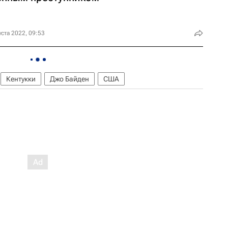
уста 2022, 09:53
Кентукки
Джо Байден
США