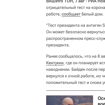
ВАШИНГТОН, 7 авг - РИА Нов
отрицательный тест на корона
работе,
сообщает
Белый дом.
"Тест президента на антиген 
Он может безопасно вернуться
распространенном пресс-слу
президента.
Ранее сообщалось, что на 8 а
Кентукки
, где он планирует в
наводнении. Байден после пе
вернулся к очной работе, но 
положительный тест и снова 
Осн
во