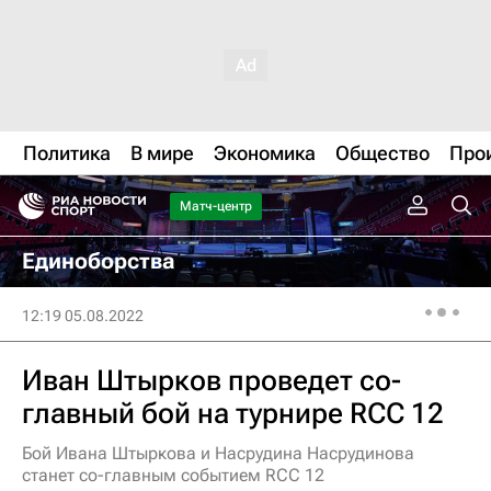
Политика
В мире
Экономика
Общество
Про
Матч-центр
Единоборства
12:19 05.08.2022
Иван Штырков проведет со-
главный бой на турнире RCC 12
Бой Ивана Штыркова и Насрудина Насрудинова
станет со-главным событием RCC 12