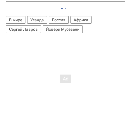
В мире
Уганда
Россия
Африка
Сергей Лавров
Йовери Мусевени