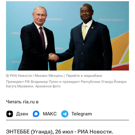
© РИА Новости / Михаил Метцель
Перейти в медиабанк
Президент РФ Владимир Путин и президент Республики Уганда Йовери
Кагута Мусевени. Архивное фото
Читать ria.ru в
Дзен
МАКС
Telegram
ЭНТЕББЕ (Уганда), 26 июл - РИА Новости.