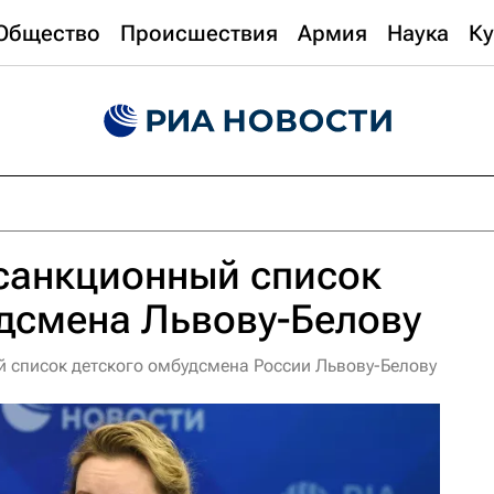
Общество
Происшествия
Армия
Наука
Ку
санкционный список
дсмена Львову-Белову
 список детского омбудсмена России Львову-Белову