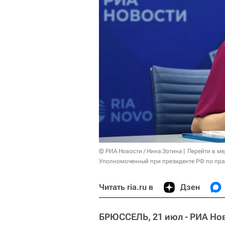
© РИА Новости / Нина Зотина
Перейти в м
Уполномоченный при президенте РФ по пра
Читать ria.ru в
Дзен
БРЮССЕЛЬ, 21 июл - РИА Но