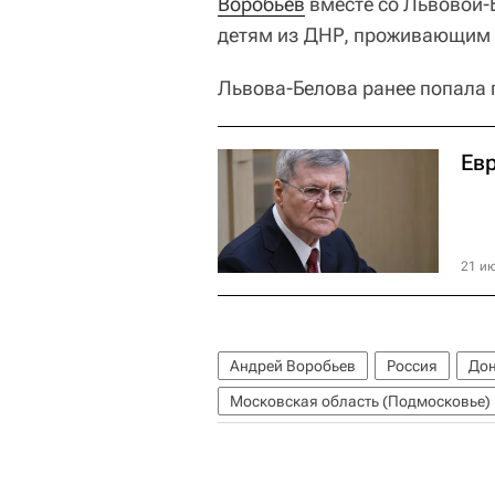
Воробьев
вместе со Львовой-
детям из ДНР, проживающим 
Львова-Белова ранее попала 
Ев
21 ию
Андрей Воробьев
Россия
Дон
Московская область (Подмосковье)