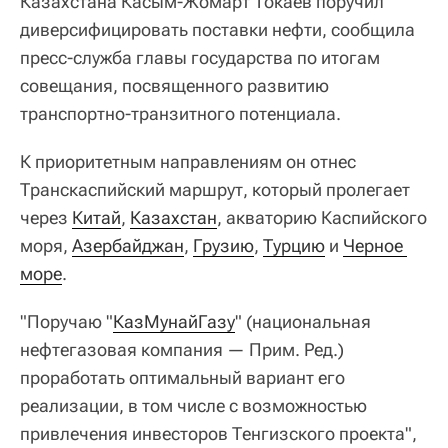
Казахстана Касым-Жомарт Токаев поручил
диверсифицировать поставки нефти, сообщила
пресс-служба главы государства по итогам
совещания, посвященного развитию
транспортно-транзитного потенциала.
К приоритетным направлениям он отнес
Транскаспийский маршрут, который пролегает
через
Китай
,
Казахстан
, акваторию Каспийского
моря,
Азербайджан
,
Грузию
,
Турцию
и
Черное 
море
.
"Поручаю "
КазМунайГазу
" (национальная
нефтегазовая компания — Прим. Ред.)
проработать оптимальный вариант его
реализации, в том числе с возможностью
привлечения инвесторов Тенгизского проекта",