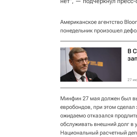
нет", — подчеркнул пресс-
Американское агентство Bloom
понедельник произошел дефол
В 
за
27 ию
Минфин 27 мая должен был в
евробондов, при этом сделал 
ожидаемо отказался продлить
обслуживать внешний долг в 
Национальный расчетный деп