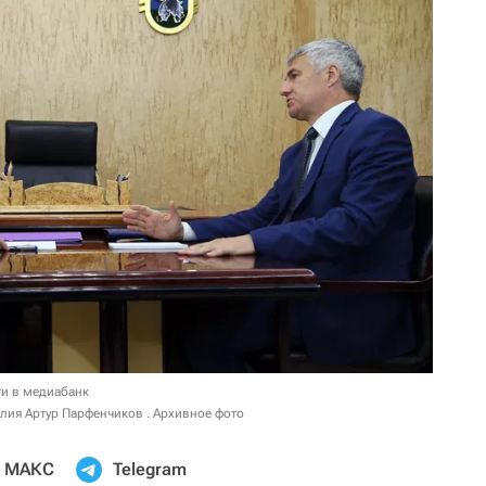
и в медиабанк
лия Артур Парфенчиков . Архивное фото
МАКС
Telegram