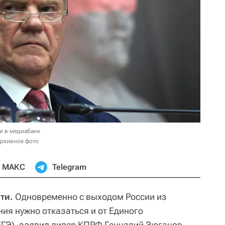
и в медиабанк
Архивное фото
МАКС
Telegram
ти.
Одновременно с выходом России из
ия нужно отказаться и от Единого
ЕГЭ),
заявил
лидер КПРФ Геннадий Зюганов.