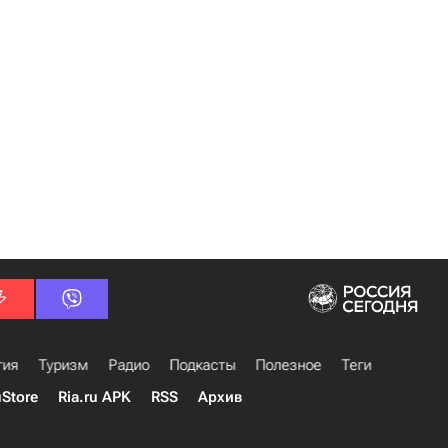
гия
Туризм
Радио
Подкасты
Полезное
Теги
uStore
Ria.ru APK
RSS
Архив