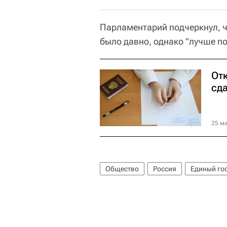
Парламентарий подчеркнул, ч
было давно, однако "лучше по
От
сд
25 ма
Общество
Россия
Единый го