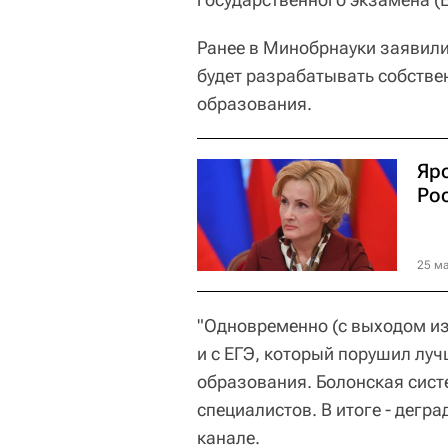
Ранее в Минобрнауки заявили
будет разрабатывать собстве
образования.
Яр
Ро
25 ма
"Одновременно (с выходом из
и с ЕГЭ, который порушил луч
образования. Болонская сист
специалистов. В итоге - дегра
канале.