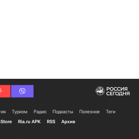
гия
Туризм
Радио
Подкасты
Полезное
Теги
uStore
Ria.ru APK
RSS
Архив