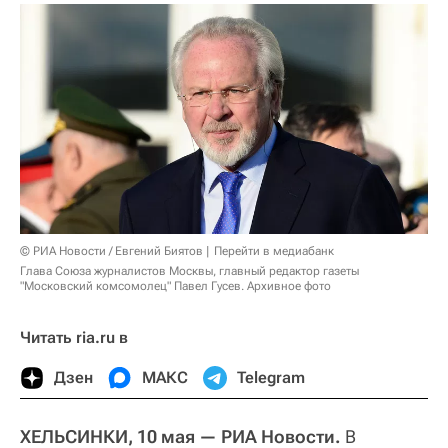
© РИА Новости / Евгений Биятов
Перейти в медиабанк
Глава Союза журналистов Москвы, главный редактор газеты
"Московский комсомолец" Павел Гусев. Архивное фото
Читать ria.ru в
Дзен
МАКС
Telegram
ХЕЛЬСИНКИ, 10 мая — РИА Новости.
В