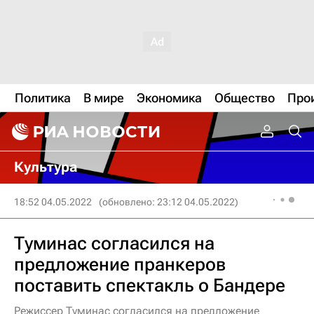
Политика
В мире
Экономика
Общество
Про
Культура
18:52 04.05.2022
(обновлено: 23:12 04.05.2022)
Туминас согласился на
предложение пранкеров
поставить спектакль о Бандере
Режиссер Туминас согласился на предложение