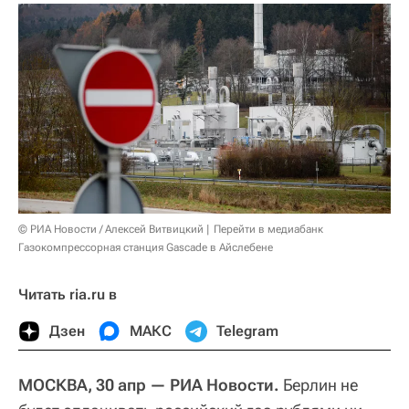
© РИА Новости / Алексей Витвицкий
Перейти в медиабанк
Газокомпрессорная станция Gascade в Айслебене
Читать ria.ru в
Дзен
МАКС
Telegram
МОСКВА, 30 апр — РИА Новости.
Берлин не