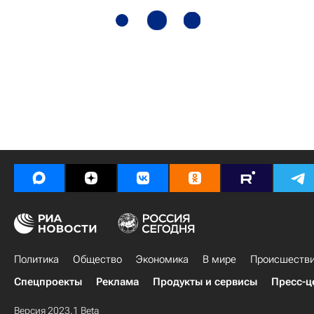
Политика
Общество
Экономика
В мире
Происшеств
Спецпроекты
Реклама
Продукты и сервисы
Пресс-ц
Версия 2023.1 Beta