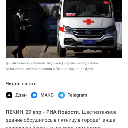
© РИА Новости / Рамиль Ситдиков
Перейти в медиабанк
Автомобиль скорой помощи в Пекине. Архивное фото
Читать ria.ru в
Дзен
МАКС
Telegram
ПЕКИН, 29 апр – РИА Новости.
Шестиэтажное
здание обрушилось в пятницу в городе Чанша
провинции Хунань в центральном Китае,