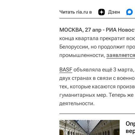
Читать ria.ru в
Дзен
МОСКВА, 27 апр - РИА Новос
конца квартала прекратит всю
Белоруссии, но продолжит пр
промышленности,
заявляетс
BASF
объявляла ещё 3 марта, 
двух странах в связи с военн
тех, которые касаются произ
гуманитарных мер. Теперь же 
деятельности.
Оп
вер