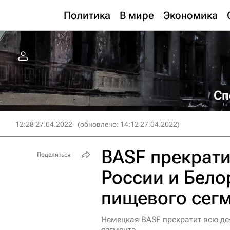
Политика
В мире
Экономика
Сп
12:28 27.04.2022
(обновлено: 14:12 27.04.2022)
BASF прекрати
Поделиться
России и Бело
пищевого сег
Немецкая BASF прекратит всю де
сегмента