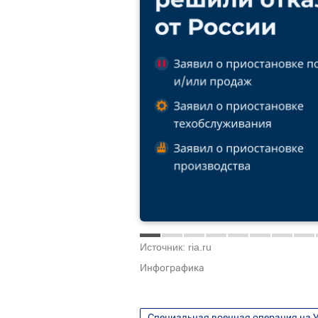
Источник: ria.ru
Инфографика
Специальная военная операция на 