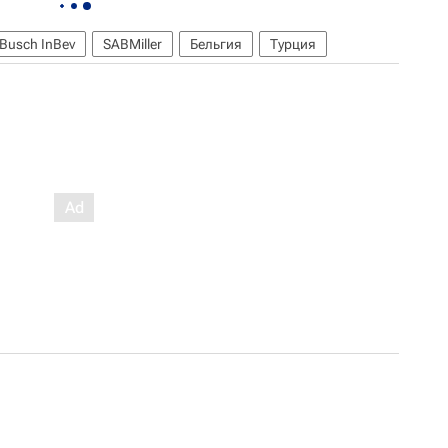
Busch InBev
SABMiller
Бельгия
Турция