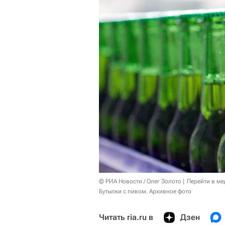
© РИА Новости / Олег Золото
Перейти в ме
Бутылки с пивом. Архивное фото
Читать ria.ru в
Дзен