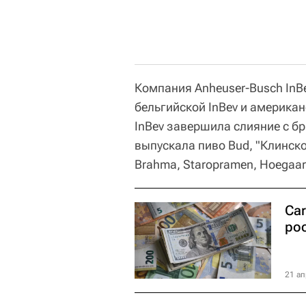
Компания Anheuser-Busch InBe
бельгийской InBev и американ
InBev завершила слияние с б
выпускала пиво Bud, "Клинское
Brahma, Staropramen, Hoegaard
Car
ро
21 ап