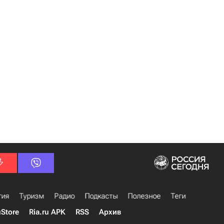
гия
Туризм
Радио
Подкасты
Полезное
Теги
uStore
Ria.ru APK
RSS
Архив