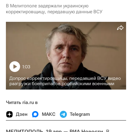
В Мелитополе задержали украинскую
корректировщицу, передавшую данные ВСУ
1:03
Допрос корректировщицы, передавшей ВСУ видео
разгрузки боеприпасов российскими военными
Читать ria.ru в
Дзен
МАКС
Telegram
МЕЛИТОПОЛЬ, 19 апр — РИА Новости.
В