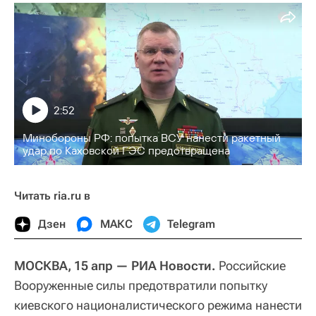
2:52
Минобороны РФ: попытка ВСУ нанести ракетный
удар по Каховской ГЭС предотвращена
Читать ria.ru в
Дзен
МАКС
Telegram
МОСКВА, 15 апр — РИА Новости.
Российские
Вооруженные силы предотвратили попытку
киевского националистического режима нанести