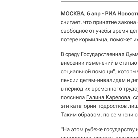
МОСКВА, 6 апр - РИА Новост
считает, что принятие закон
свободное от учебы время де
потере кормильца, поможет их
В среду Государственная Дума
внесении изменений в статью
социальной помощи", которы
пенсии детям-инвалидам и де
в период их временного трудо
пояснила
Галина Карелова
, 
эти категории подростков ли
Таким образом, по ее мнению
"На этом рубеже государству 
начинаниях, создать все усло