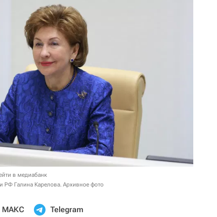
ейти в медиабанк
и РФ Галина Карелова. Архивное фото
МАКС
Telegram