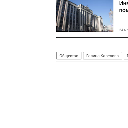
Ин
по
24 ма
Общество
Галина Карелова