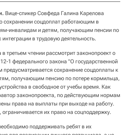
и.
Вице-спикер Совфеда Галина Карелова
а о сохранении соцдоплат работающим в
тям-инвалидам и детям, получающим пенсии по
 интеграции в трудовую деятельность.
 в третьем чтении рассмотрит законопроект о
 12-1 федерального закона "О государственной
м предусматривается сохранение соцдоплаты к
тям, получающим пенсию по потере кормильца,
устройства в свободное от учебы время. Как
соавтор законопроекта, по действующим нормам
шены права на выплаты при выходе на работу.
, ограничивается их право на соцподдержку.
необходимо поддерживать ребят в их
вия для реализации личного потенциала, а не