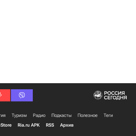
гия
Туризм
Радио
Подкасты
Полезное
Теги
uStore
Ria.ru APK
RSS
Архив