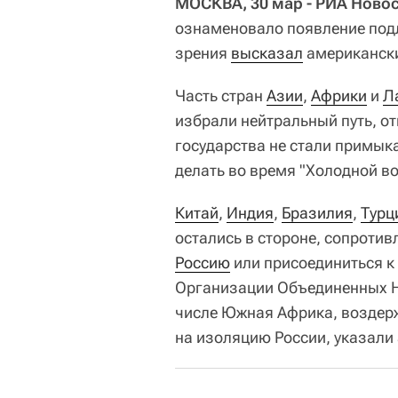
МОСКВА, 30 мар - РИА Ново
ознаменовало появление подл
зрения
высказал
американский
Часть стран
Азии
,
Африки
и
Л
избрали нейтральный путь, о
государства не стали примыка
делать во время "Холодной во
Китай
,
Индия
,
Бразилия
,
Турц
остались в стороне, сопроти
Россию
или присоединиться к
Организации Объединенных На
числе Южная Африка, воздер
на изоляцию России, указали