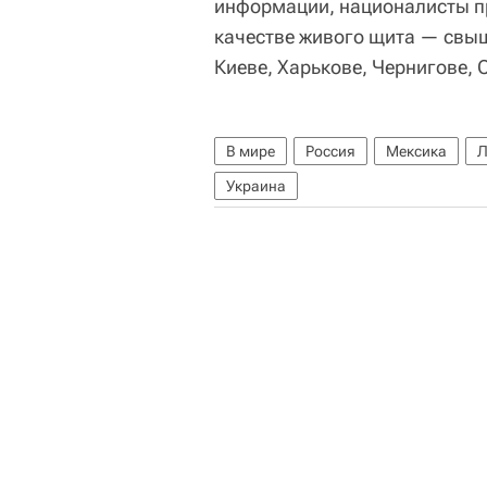
информации, националисты п
качестве живого щита — свыш
Киеве, Харькове, Чернигове, 
В мире
Россия
Мексика
Л
Украина