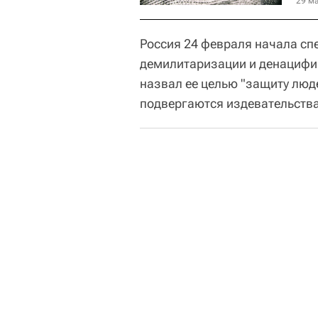
29 ма
Россия 24 февраля начала с
демилитаризации и денациф
назвал ее целью "защиту люд
подвергаются издевательства