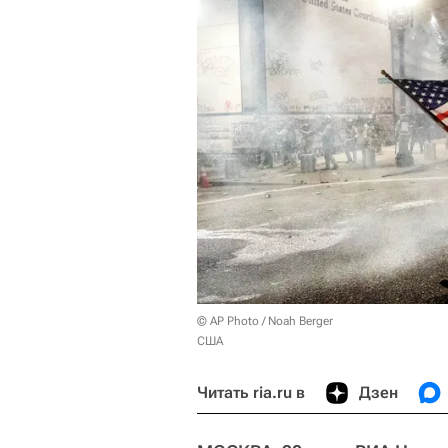
© AP Photo / Noah Berger
США
Читать ria.ru в
Дзен