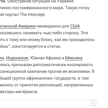
сти.
Обострение ситуации на Украине
инно постамериканского мира. Такую точку
 портал The Intercept.
атинской Америки
неожиданно для
США
тказавшись занимать чью-либо сторону. Эти
ть к тому или иному блоку, как им приходилось
йны", констатируется в статье.
ия
,
Индонезия
, Южная Африка и
Мексика
вляясь призывам дипломатически изолировать
 санкционной кампании против ее экономики. В
ций группа африканских государств, в том
жались от принятия резолюций, направленных
 авторы материала.