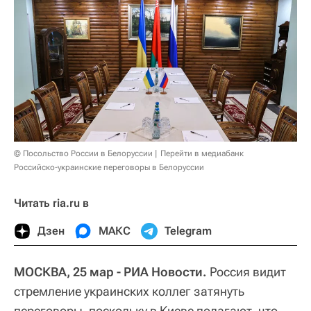
© Посольство России в Белоруссии
Перейти в медиабанк
Российско-украинские переговоры в Белоруссии
Читать ria.ru в
Дзен
МАКС
Telegram
МОСКВА, 25 мар - РИА Новости.
Россия видит
стремление украинских коллег затянуть
переговоры, поскольку в Киеве полагают, что