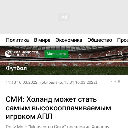
Политика
В мире
Экономика
Общество
Про
Матч-центр
Футбол
11:10 16.03.2022
(обновлено: 15:31 16.03.2022)
СМИ: Холанд может стать
самым высокооплачиваемым
игроком АПЛ
Daily Mail: "Манчестер Сити" предложил Холанду