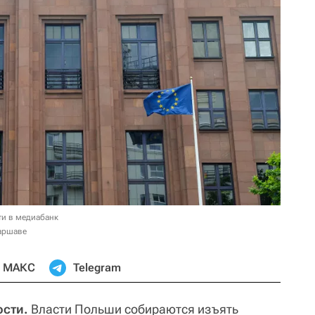
ти в медиабанк
аршаве
МАКС
Telegram
сти.
Власти Польши собираются изъять