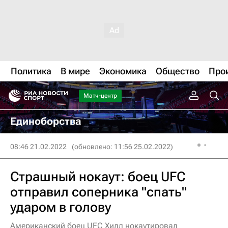
Политика
В мире
Экономика
Общество
Про
Матч-центр
Единоборства
08:46 21.02.2022
(обновлено: 11:56 25.02.2022)
Страшный нокаут: боец UFC
отправил соперника "спать"
ударом в голову
Американский боец UFC Хилл нокаутировал