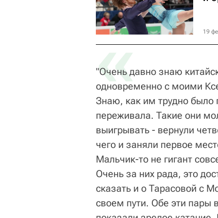
«
19 фе
"Очень давно знаю китайск
одновременно с моими Кс
Знаю, как им трудно было 
переживала. Такие они мол
выигрывать - вернули четв
чего и заняли первое место
Мальчик-то не гигант совс
Очень за них рада, это д
сказать и о Тарасовой с 
своем пути. Обе эти пары 
показали зрелое катание.