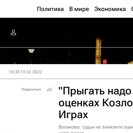
Политика
В мире
Экономика
18:38 19.02.2022
"Прыгать надо
Поделиться
оценках Козло
Играх
Великова: судьи не занизили оце
надо лучше