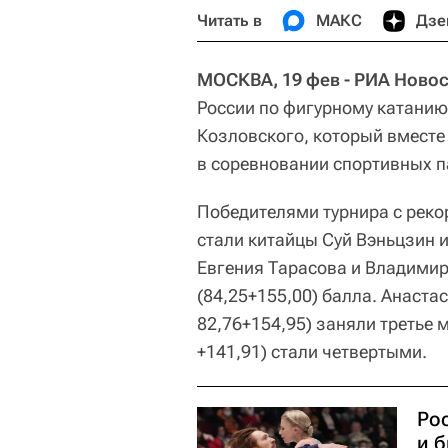
Читать в
МАКС
Дзе
МОСКВА, 19 фев - РИА Новос
России по фигурному катани
Козловского, который вместе
в соревновании спортивных п
Победителями турнира с реко
стали китайцы Суй Вэньцзин и
Евгения Тарасова и Владимир
(84,25+155,00) балла. Анаста
82,76+154,95) заняли третье м
+141,91) стали четвертыми.
Ро
и 