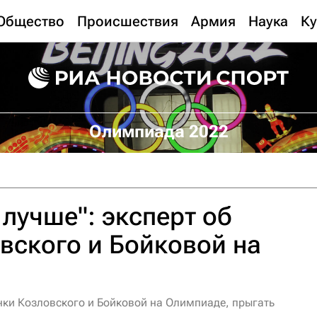
Общество
Происшествия
Армия
Наука
Ку
Олимпиада 2022
 лучше": эксперт об
вского и Бойковой на
нки Козловского и Бойковой на Олимпиаде, прыгать