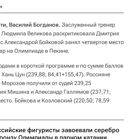
н
ти, Василий Богданов.
Заслуженный тренер
ю Людмила Великова раскритиковала Дмитрия
 с Александрой Бойковой занял четвертое место
ар на Олимпиаде в Пекине.
рдами в короткой программе и по сумме баллов
 Хань Цун (239,88; 84,41+155,47). Россияне
 Морозов получили от судей 239,25
сия Мишина и Александр Галлямов (237,71;
есто. Бойкова и Козловский (220,50; 78,59
ссийские фигуристы завоевали серебро
бронзу Олимпиады в парном катании