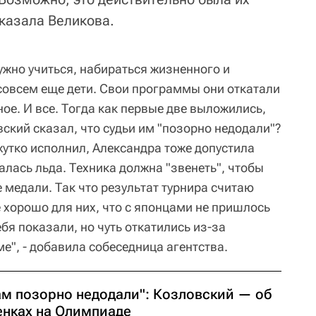
сказала Великова.
жно учиться, набираться жизненного и
 совсем еще дети. Свои программы они откатали
ое. И все. Тогда как первые две выложились,
вский сказал, что судьи им "позорно недодали"?
жутко исполнил, Александра тоже допустила
алась льда. Техника должна "звенеть", чтобы
 медали. Так что результат турнира считаю
хорошо для них, что с японцами не пришлось
бя показали, но чуть откатились из-за
е", - добавила собеседница агентства.
ам позорно недодали": Козловский — об
енках на Олимпиаде