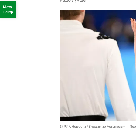
Матч-
центр
© РИА Новости / Владимир Астапкович
Пер