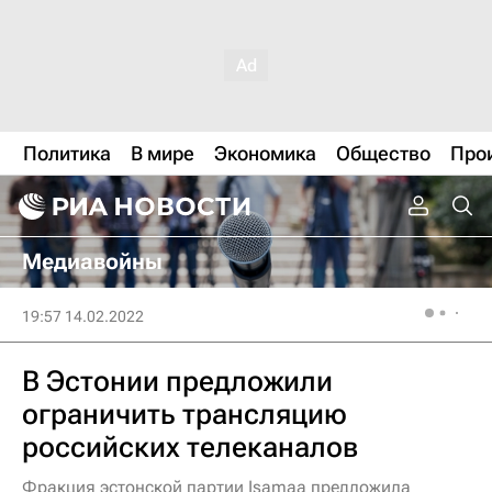
Политика
В мире
Экономика
Общество
Про
Медиавойны
19:57 14.02.2022
В Эстонии предложили
ограничить трансляцию
российских телеканалов
Фракция эстонской партии Isamaa предложила