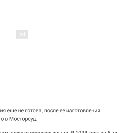
я еще не готова, после ее изготовления
го в Мосгорсуд.
 латышского происхождения. В 1938 году он был