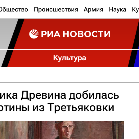
Общество
Происшествия
Армия
Наука
Ку
Культура
ика Древина добилась
артины из Третьяковки