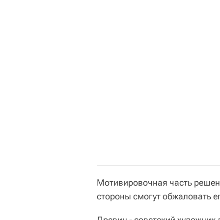
Мотивировочная часть решени
стороны смогут обжаловать е
Древин - советский художник