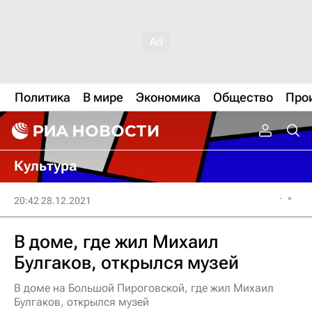
Политика
В мире
Экономика
Общество
Про
Культура
20:42 28.12.2021
В доме, где жил Михаил
Булгаков, открылся музей
В доме на Большой Пироговской, где жил Михаил
Булгаков, открылся музей