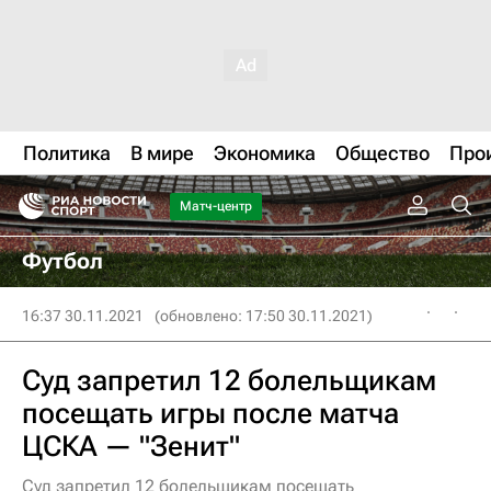
Политика
В мире
Экономика
Общество
Про
Матч-центр
Футбол
16:37 30.11.2021
(обновлено: 17:50 30.11.2021)
Суд запретил 12 болельщикам
посещать игры после матча
ЦСКА — "Зенит"
Суд запретил 12 болельщикам посещать