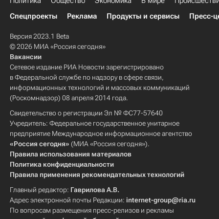
Политика
Общество
Экономика
В мире
Происшеств
Спецпроекты
Реклама
Продукты и сервисы
Пресс-ц
Версия 2023.1 Beta
© 2026 МИА «Россия сегодня»
Вакансии
Сетевое издание РИА Новости зарегистрировано
в Федеральной службе по надзору в сфере связи,
информационных технологий и массовых коммуникаций
(Роскомнадзор) 08 апреля 2014 года.
Свидетельство о регистрации Эл № ФС77-57640
Учредитель: Федеральное государственное унитарное
предприятие Международное информационное агентство
«Россия сегодня»
(МИА «Россия сегодня»).
Правила использования материалов
Политика конфиденциальности
Правила применения рекомендательных технологий
Главный редактор:
Гаврилова А.В.
Адрес электронной почты Редакции:
internet-group@ria.ru
По вопросам размещения пресс-релизов и рекламы