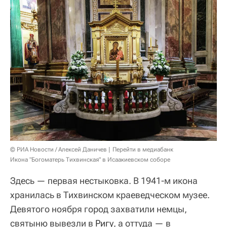
© РИА Новости / Алексей Даничев
Перейти в медиабанк
Икона "Богоматерь Тихвинская" в Исаакиевском соборе
Здесь — первая нестыковка. В 1941-м икона
хранилась в Тихвинском краеведческом музее.
Девятого ноября город захватили немцы,
святыню вывезли в
Ригу
, а оттуда — в