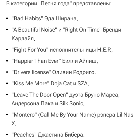
В категории "Песня года" представлены:
"Bad Habits" Эда Ширана,
"A Beautiful Noise" и "Right On Time" Бренди
Карлайл,
"Fight For You" исполнительницы H.E.R,
"Happier Than Ever" Билли Айлиш,
"Drivers license" Оливии Родриго,
"Kiss Me More" Doja Cat и SZA,
"Leave The Door Open" дуэта Бруно Марса,
Андерсона Пака и Silk Sonic,
"Montero" (Call Me By Your Name) рэпера Lil Nas
X,
"Peaches" Джастина Бибера.