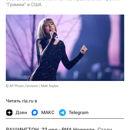
"Грэмми" в США
© AP Photo / Invision / Matt Sayles
Читать ria.ru в
Дзен
МАКС
Telegram
ВАШИНГТОН, 23 ноя - РИА Новости.
Стали