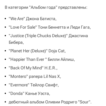
В категории "Альбом года" представлены:
"We Are" Джона Батиста,
"Love For Sale" Тони Беннетта и Леди Гага,
"Justice (Triple Chucks Deluxe)" Джастина
Бибера,
"Planet Her (Deluxe)" Doja Cat,
"Happier Than Ever " Билли Айлиш,
"Back Of My Mind" H.E.R.,
"Montero" рэпера Lil Nas X,
"Evermore" Тейлор Свифт,
"Donda" Канье Уэста,
дебютный альбом Оливии Родриго "Sour".