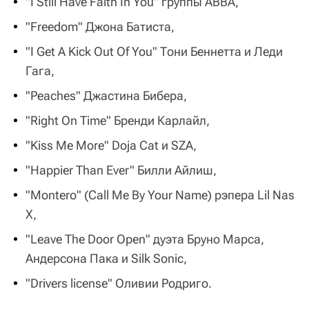
"I Still Have Faith In You" группы ABBA,
"Freedom" Джона Батиста,
"I Get A Kick Out Of You" Тони Беннетта и Леди
Гага,
"Peaches" Джастина Бибера,
"Right On Time" Бренди Карлайл,
"Kiss Me More" Doja Cat и SZA,
"Happier Than Ever" Билли Айлиш,
"Montero" (Call Me By Your Name) рэпера Lil Nas
X,
"Leave The Door Open" дуэта Бруно Марса,
Андерсона Пака и Silk Sonic,
"Drivers license" Оливии Родриго.