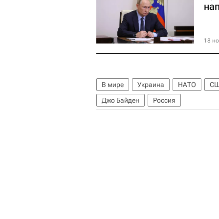
на
18 но
В мире
Украина
НАТО
С
Джо Байден
Россия