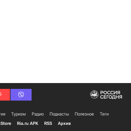
гия
Туризм
Радио
Подкасты
Полезное
Теги
uStore
Ria.ru APK
RSS
Архив