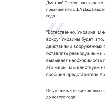
Дмитрий Песков
рассказал о 
президентом
«
США
Джо Байде
года.
"Естественно, Украина: мн
вокруг Украины будет и то
действиями вооруженных с
оставлять равнодушными и
вызывает необходимость п
эти меры, мы действуем н
сообщил представитель К
Он уточнил, что конкретных с
до нового года.