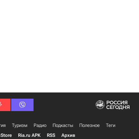
гия
Туризм
Радио
Подкасты
Полезное
Теги
uStore
Ria.ru APK
RSS
Архив