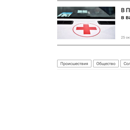
В 
в в
25 ок
Происшествия
Общество
Со