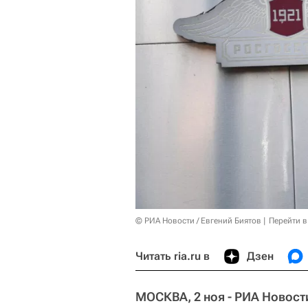
© РИА Новости / Евгений Биятов
Перейти в
Читать ria.ru в
Дзен
МОСКВА, 2 ноя - РИА Новост