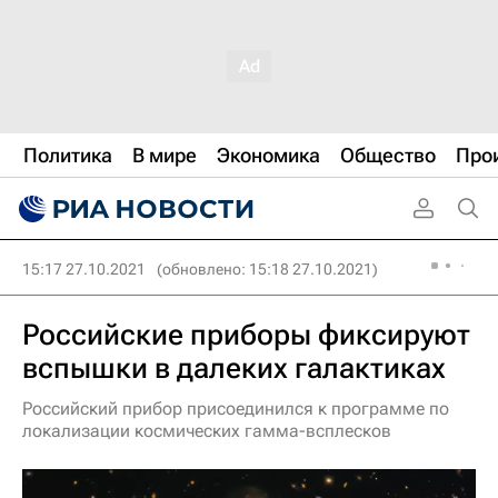
Политика
В мире
Экономика
Общество
Про
15:17 27.10.2021
(обновлено: 15:18 27.10.2021)
Российские приборы фиксируют
вспышки в далеких галактиках
Российский прибор присоединился к программе по
локализации космических гамма-всплесков