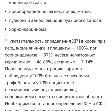
кишечного тракта;
новообразования легких, почек, матки;
пузырный занос, рецидив пузырного заноса;
хорионкарцинома".
"Чувствительность определения ХГЧ в крови при
карциноме яичника и плаценты — 100%, при
хорионаденоме — 97%, несеминоматозных
герминомах — 48-86%, семиноме — 7-14%.
Повышенную концентрацию гормона
наблюдают у 100% больных с опухолями
трофобласта и у 70% пациентов с
несеминомными опухолями яичка,
содержащими элементы синцитиотрофобласта.
Необходимо сочетанное определение ХГЧ и АФП
для дифференциальной диагностики, в ходе