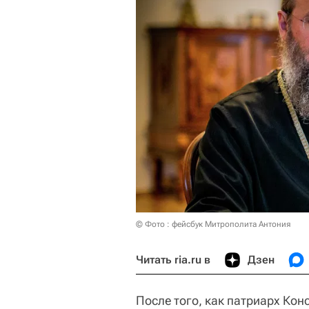
© Фото : фейсбук Митрополита Антония
Читать ria.ru в
Дзен
После того, как патриарх Ко