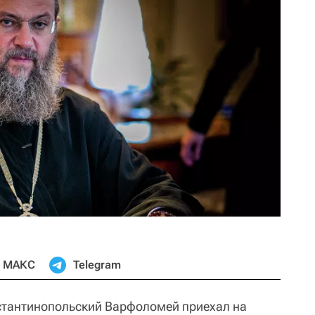
МАКС
Telegram
нстантинопольский Варфоломей приехал на