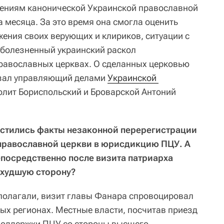
ениям канонической Украинской православной
 месяца. За это время она смогла оценить
жения своих верующих и клириков, ситуации с
к болезненный украинский раскол
равославных церквах. О сделанных церковью
азал управляющий делами
Украинской 
лит Бориспольский и Броварской Антоний
частились факты незаконной перерегистрации
православной церкви в юрисдикцию ПЦУ. А
епосредственно после визита патриарха
 худшую сторону?
дполагали, визит главы Фанара спровоцировал
рых регионах. Местные власти, посчитав приезд
поддержки ПЦУ со стороны высшего