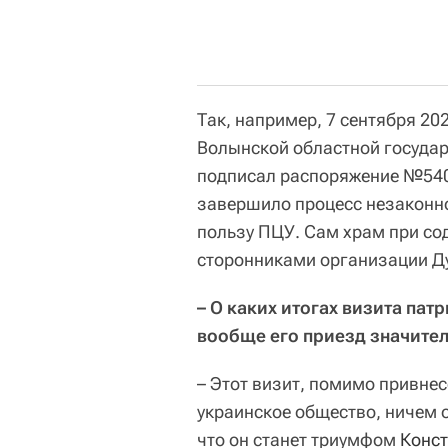
Так, например, 7 сентября 20
Волынской областной госуда
подписал распоряжение №540 
завершило процесс незаконно
пользу ПЦУ. Сам храм при со
сторонниками организации Ду
– О каких итогах визита па
вообще его приезд значите
– Этот визит, помимо привне
украинское общество, ничем 
что он станет триумфом
Конст