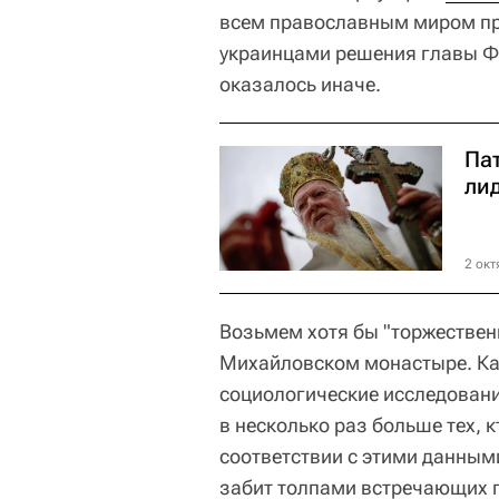
всем православным миром п
украинцами решения главы Фа
оказалось иначе.
Па
ли
2 окт
Возьмем хотя бы "торжествен
Михайловском монастыре. Как
социологические исследовани
в несколько раз больше тех, 
соответствии с этими данны
забит толпами встречающих г