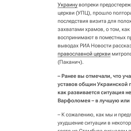
Украину
вопреки предостереж
церкви (УПЦ), прошло полтора
последствия визита для поло
захватами храмов, о том, ка
воспринимают в поместных п
выводах РИА Новости расск
православной церкви
митропо
(Паканич).
– Ранее вы отмечали, что у
уставов общин Украинской 
как развивается ситуация н
Варфоломея – в лучшую или
– К сожалению, как мы и пре
ухудшение ситуации в некото
гостя из Стамбула сигналом 