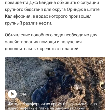
президента
Джо Байдена
объявить о ситуации
крупного бедствия для округа Ориндж в штате
Калифорния
, в водах которого произошел
крупный разлив нефти.
Объявление подобного рода необходимо для
задействования помощи и получения
дополнительных средств от властей.
0:44
Жители Калифорнии во время прогулки сняли на
видео нефтяные пятна на одном из пляжей