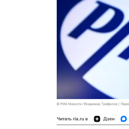
© РИА Новости / Владимир Трефилов
Пере
Читать ria.ru в
Дзен