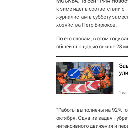
МОСКВА, 18 сен - РИА Новос
к зиме идет в соответствии с
журналистам в субботу замес
хозяйства
Петр Бирюков
.
По его словам, в этом году з
общей площадью свыше 23 ми
За
ул
1 сен
"Работы выполнены на 92%, о
октября. Одна из задач - убр
интенсивного движения и пер