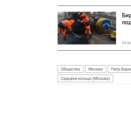
Би
по
28 ав
Общество
Москва
Петр Бир
Садовое кольцо (Москва)