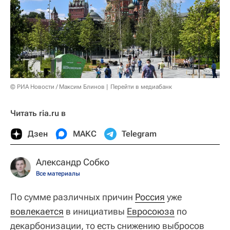
© РИА Новости / Максим Блинов
Перейти в медиабанк
Читать ria.ru в
Дзен
МАКС
Telegram
Александр Собко
Все материалы
По сумме различных причин
Россия
уже
вовлекается
в инициативы
Евросоюза
по
декарбонизации, то есть снижению выбросов