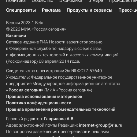
Политика
Общество
Экономика
В мире
Происшеств
Спецпроекты
Реклама
Продукты и сервисы
Пресс-ц
Версия 2023.1 Beta
© 2026 МИА «Россия сегодня»
Вакансии
Сетевое издание РИА Новости зарегистрировано
в Федеральной службе по надзору в сфере связи,
информационных технологий и массовых коммуникаций
(Роскомнадзор) 08 апреля 2014 года.
Свидетельство о регистрации Эл № ФС77-57640
Учредитель: Федеральное государственное унитарное
предприятие Международное информационное агентство
«Россия сегодня»
(МИА «Россия сегодня»).
Правила использования материалов
Политика конфиденциальности
Правила применения рекомендательных технологий
Главный редактор:
Гаврилова А.В.
Адрес электронной почты Редакции:
internet-group@ria.ru
По вопросам размещения пресс-релизов и рекламы