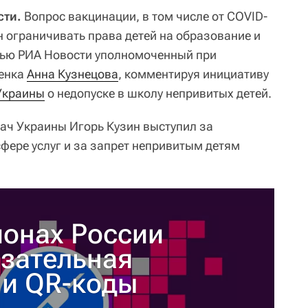
сти.
Вопрос вакцинации, в том числе от COVID-
ен ограничивать права детей на образование и
вью РИА Новости уполномоченный при
енка
Анна Кузнецова
, комментируя инициативу
Украины
о недопуске в школу непривитых детей.
ач Украины Игорь Кузин выступил за
фере услуг и за запрет непривитым детям
ионах России
язательная
 и QR-коды