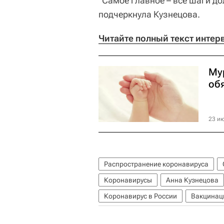
"Самое главное – все шаги до
подчеркнула Кузнецова.
Читайте полный текст интер
Му
об
23 ию
Распространение коронавируса
Коронавирусы
Анна Кузнецова
Коронавирус в России
Вакцинаци