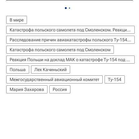
В мире
Катастрофа польского самолета под Смоленском. Реакция, соболезнования, комментарии
Расследование причин авиакатастрофы польского Ту-154 под Смоленском
Катастрофа польского самолета под Смоленском
Реакция Польши на доклад МАК о катастрофе Ту-154 под Смоленском
Польша
Лех Качиньский
Межгосударственный авиационный комитет
Ту-154
Мария Захарова
Россия