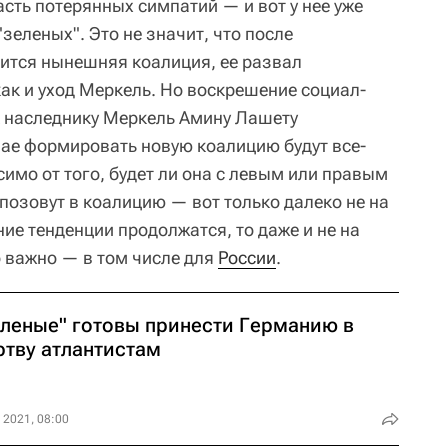
сть потерянных симпатий — и вот у нее уже
 "зеленых". Это не значит, что после
ится нынешняя коалиция, ее развал
ак и уход Меркель. Но воскрешение социал-
к наследнику Меркель Амину Лашету
чае формировать новую коалицию будут все-
имо от того, будет ли она с левым или правым
 позовут в коалицию — вот только далеко не на
ие тенденции продолжатся, то даже и не на
о важно — в том числе для
России
.
еленые" готовы принести Германию в
ртву атлантистам
 2021, 08:00