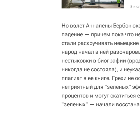
8 июл
Но взлет Анналены Бербок ока
падение — причем пока что не
стали раскручивать немецкие 
народ начал в ней разочаров
нестыковки в биографии (вро
никогда не состояла), и неук
плагиат в ее книге. Грехи не 
неприятный для "зеленых" эфф
процентов и могут скатиться 
"зеленых" — начали восстана