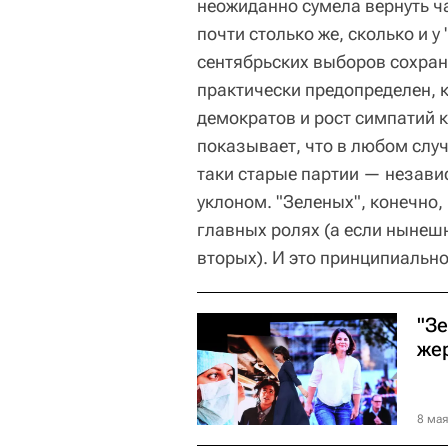
неожиданно сумела вернуть ча
почти столько же, сколько и у
сентябрьских выборов сохран
практически предопределен, к
демократов и рост симпатий 
показывает, что в любом слу
таки старые партии — независ
уклоном. "Зеленых", конечно,
главных ролях (а если нынешн
вторых). И это принципиальн
"З
же
8 мая