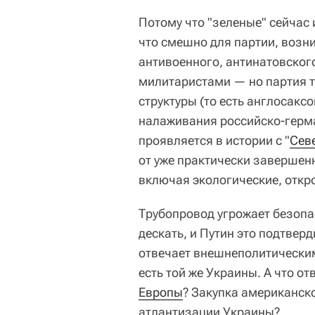
Потому что "зеленые" сейчас
что смешно для партии, возни
антивоенного, антинатовского
милитаристами — но партия т
структуры (то есть англосаксо
налаживания российско-герма
проявляется в истории с "
Сев
от уже практически завершенн
включая экологические, откр
Трубопровод угрожает безоп
дескать, и Путин это подтверд
отвечает внешнеполитическим
есть той же Украины. А что 
Европы
? Закупка американск
атлантизации Украины?