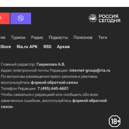
гия
Туризм
Радио
Подкасты
Полезное
Теги
uStore
Ria.ru APK
RSS
Архив
Главный редактор:
Гаврилова А.В.
Адрес электронной почты Редакции:
internet-group@ria.ru
По вопросам размещения пресс-релизов и рекламы
воспользуйтесь
формой обратной связи
Телефон Редакции:
7 (495) 645-6601
Чтобы связаться с редакцией или сообщить обо всех
замеченных ошибках, воспользуйтесь
формой обратной
связи
.