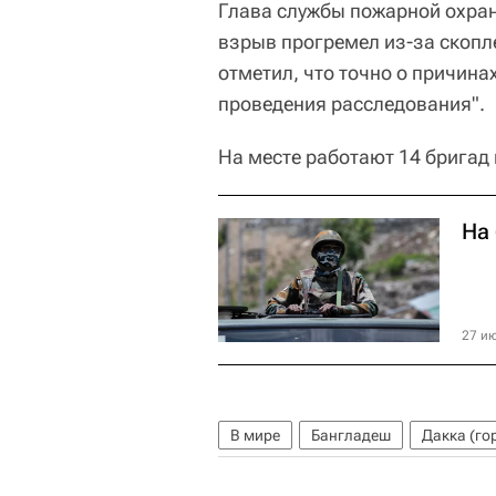
Глава службы пожарной охран
взрыв прогремел из-за скопл
отметил, что точно о причина
проведения расследования".
На месте работают 14 бригад
На
27 ию
В мире
Бангладеш
Дакка (го