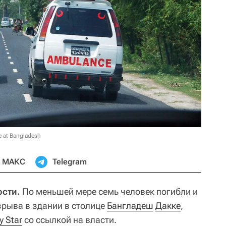
 at Bangladesh
МАКС
Telegram
сти.
По меньшей мере семь человек погибли и
зрыва в здании в столице
Бангладеш
Дакке
,
y Star
со ссылкой на власти.