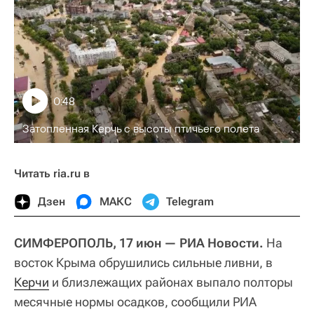
0:48
Затопленная Керчь с высоты птичьего полета
Читать ria.ru в
Дзен
МАКС
Telegram
СИМФЕРОПОЛЬ, 17 июн — РИА Новости.
На
восток Крыма обрушились сильные ливни, в
Керчи
и близлежащих районах выпало полторы
месячные нормы осадков, сообщили РИА